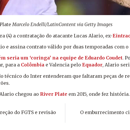
Plate
Marcelo Endelli/LatinContent via Getty Images
a (4) a contratação do atacante Lucas Alario, ex-
Eintra
Rio e assina contrato válido por duas temporadas com o
m seria um ‘coringa’ na equipe de Eduardo Coudet
. P
r, para a
Colômbia
e Valencia pelo
Equador
, Alario ser
do técnico do Inter entenderam que faltaram peças de r
ões.
 Alario chegou ao
River Plate
em 2015, onde fez história.
rreção do FGTS e revisão
O emburrecimento ci