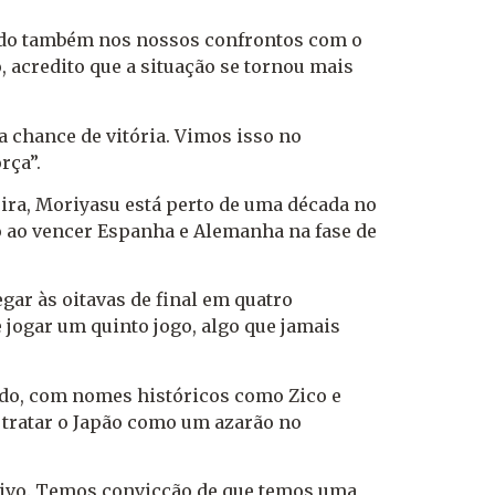
ando também nos nossos confrontos com o
, acredito que a situação se tornou mais
a chance de vitória. Vimos isso no
rça”.
eira, Moriyasu está perto de uma década no
o ao vencer Espanha e Alemanha na fase de
gar às oitavas de final em quatro
e jogar um quinto jogo, algo que jamais
ado, com nomes históricos como Zico e
u tratar o Japão como um azarão no
jetivo. Temos convicção de que temos uma