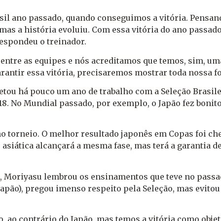
asil ano passado, quando conseguimos a vitória. Pens
mas a história evoluiu. Com essa vitória do ano passado
espondeu o treinador.
 entre as equipes e nós acreditamos que temos, sim, um
antir essa vitória, precisaremos mostrar toda nossa fo
letou há pouco um ano de trabalho com a Seleção Brasil
18. No Mundial passado, por exemplo, o Japão fez bonit
o torneio. O melhor resultado japonês em Copas foi che
 asiática alcançará a mesma fase, mas terá a garantia d
sil, Moriyasu lembrou os ensinamentos que teve no pass
 Japão), pregou imenso respeito pela Seleção, mas evito
po, ao contrário do Japão, mas temos a vitória como ob