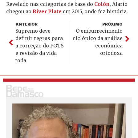
Revelado nas categorias de base do
Colón
, Alario
chegou ao
River Plate
em 2015, onde fez história.
ANTERIOR
PRÓXIMO
Supremo deve
O emburrecimento
definir regras para
ciclópico da análise
a correção do FGTS
econômica
e revisão da vida
ortodoxa
toda
S
o
u
j