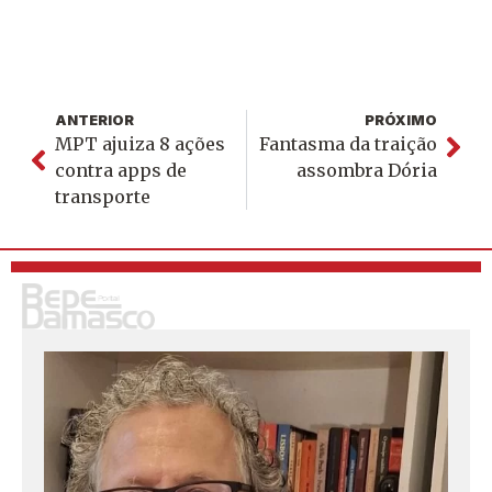
ANTERIOR
PRÓXIMO
MPT ajuiza 8 ações
Fantasma da traição
contra apps de
assombra Dória
transporte
S
o
u
j
o