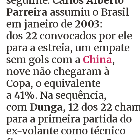
seguinte.
Carlos Alberto
Parreira
assumiu o Brasil
em janeiro de
2003
:
dos
22
convocados por ele
para a estreia, um empate
sem gols com a
China
,
nove não chegaram à
Copa, o equivalente
a
41%
. Na sequência,
com
Dunga
,
12
dos
22
cham
para a primeira partida do
ex-volante como técnico