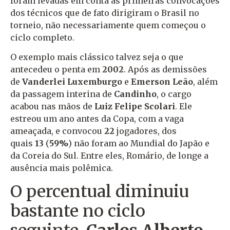
foram levadas em conta as primeiras convocações
dos técnicos que de fato dirigiram o Brasil no
torneio, não necessariamente quem começou o
ciclo completo.
O exemplo mais clássico talvez seja o que
antecedeu o penta em
2002
. Após as demissões
de
Vanderlei Luxemburgo
e
Emerson Leão
, além
da passagem interina de
Candinho
, o cargo
acabou nas mãos de
Luiz Felipe Scolari
. Ele
estreou um ano antes da Copa, com a vaga
ameaçada, e convocou
22
jogadores, dos
quais
13
(
59%
) não foram ao Mundial do Japão e
da Coreia do Sul. Entre eles, Romário, de longe a
ausência mais polêmica.
O percentual diminuiu
bastante no ciclo