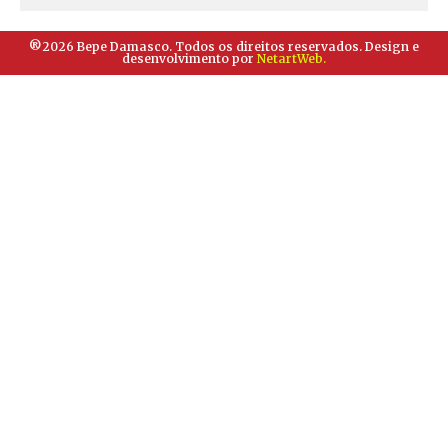
®2026 Bepe Damasco. Todos os direitos reservados. Design e
desenvolvimento por
NetartWeb.