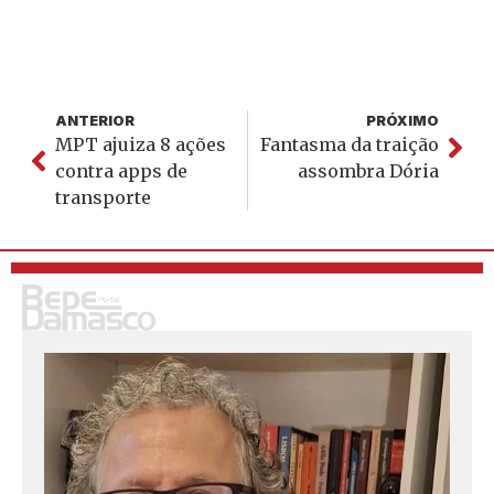
ANTERIOR
PRÓXIMO
MPT ajuiza 8 ações
Fantasma da traição
contra apps de
assombra Dória
transporte
S
o
u