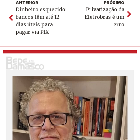
ANTERIOR
PRÓXIMO
Dinheiro esquecido:
Privatização da
bancos têm até 12
Eletrobras é um
dias úteis para
erro
pagar via PIX
S
o
u
j
o
r
n