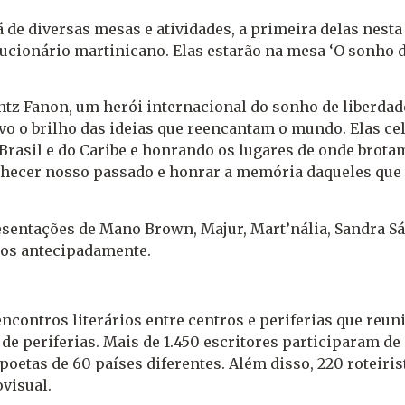
 de diversas mesas e atividades, a primeira delas nesta 
olucionário martinicano. Elas estarão na mesa ‘O sonho
antz Fanon, um herói internacional do sonho de liberdade
o o brilho das ideias que reencantam o mundo. Elas ce
o Brasil e do Caribe e honrando os lugares de onde brot
hecer nosso passado e honrar a memória daqueles que v
esentações de Mano Brown, Majur, Mart’nália, Sandra Sá
dos antecipadamente.
encontros literários entre centros e periferias que re
 de periferias. Mais de 1.450 escritores participaram d
poetas de 60 países diferentes. Além disso, 220 roteiri
visual.