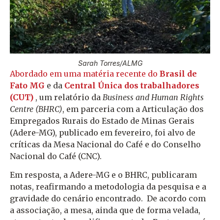
Sarah Torres/ALMG
Abordado em uma matéria recente do
Brasil de
Fato MG
e da
Central Única dos trabalhadores
(CUT)
, um relatório da
Business and Human Rights
Centre (BHRC)
, em parceria com a Articulação dos
Empregados Rurais do Estado de Minas Gerais
(Adere-MG), publicado em fevereiro, foi alvo de
críticas da Mesa Nacional do Café e do Conselho
Nacional do Café (CNC).
Em resposta, a Adere-MG e o BHRC, publicaram
notas, reafirmando a metodologia da pesquisa e a
gravidade do cenário encontrado. De acordo com
a associação, a mesa, ainda que de forma velada,