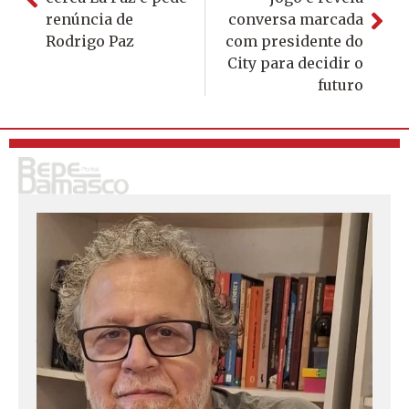
renúncia de
conversa marcada
Rodrigo Paz
com presidente do
City para decidir o
futuro
S
o
u
j
o
r
n