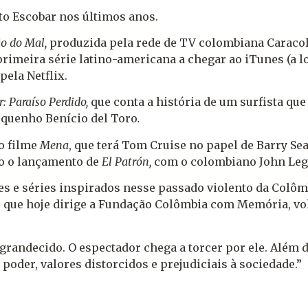
to Escobar nos últimos anos.
ão do Mal,
produzida pela rede de TV colombiana Caracol
primeira série latino-americana a chegar ao iTunes (a lo
pela Netflix.
: Paraíso Perdido,
que conta a história de um surfista qu
riquenho Benício del Toro
.
o filme
Mena
, que terá Tom Cruise no papel de Barry Sea
to o lançamento de
El Patrón,
com o colombiano John Leg
es e séries inspirados nesse passado violento da Colômb
, que hoje dirige a Fundação Colômbia com Memória, volt
ngrandecido. O espectador chega a torcer por ele. Além d
poder, valores distorcidos e prejudiciais à sociedade.”
.