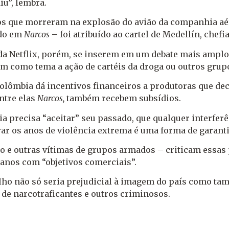
iu”, lembra.
os que morreram na explosão do avião da companhia aér
ado em
Narcos
– foi atribuído ao cartel de Medellín, chefi
ie da Netflix, porém, se inserem em um debate mais amp
têm como tema a ação de cartéis da droga ou outros gru
Colômbia dá incentivos financeiros a produtoras que dec
ntre elas
Narcos,
também recebem subsídios.
a precisa “aceitar” seu passado, que qualquer interfe
ar os anos de violência extrema é uma forma de garanti
lo e outras vítimas de grupos armados – criticam essa
nos com “objetivos comerciais”.
balho não só seria prejudicial à imagem do país como t
a de narcotraficantes e outros criminosos.