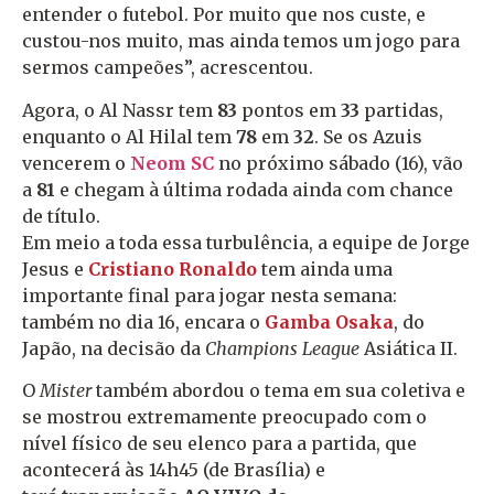
entender o futebol. Por muito que nos custe, e
custou-nos muito, mas ainda temos um jogo para
sermos campeões”, acrescentou.
Agora, o Al Nassr tem
83
pontos em
33
partidas,
enquanto o Al Hilal tem
78
em
32
. Se os Azuis
vencerem o
Neom SC
no próximo sábado (16), vão
a
81
e chegam à última rodada ainda com chance
de título.
Em meio a toda essa turbulência, a equipe de Jorge
Jesus e
Cristiano Ronaldo
tem ainda uma
importante final para jogar nesta semana:
também no dia 16, encara o
Gamba Osaka
, do
Japão, na decisão da
Champions League
Asiática II.
O
Mister
também abordou o tema em sua coletiva e
se mostrou extremamente preocupado com o
nível físico de seu elenco para a partida, que
acontecerá às 14h45 (de Brasília) e