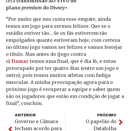
terá
transmissão AO VIVO do
plano
premium
do
Disney+
.
“Por muito que nos custa esse empate, ainda
temos um jogo para sermos felizes. Que se o
estádio estiver tão… Se os fãs estiverem tão
empolgados quanto estiveram hoje, com certeza
no último jogo vamos ser felizes e vamos festejar
o título. Mas antes do (jogo contra
o)
Damac
temos uma final, que é dia 16, e estou
preocupado por ter quatro dias (entre um jogo e
outro), pois temos muitos atletas com fadiga
muscular. A minha preocupação agora para o
próximo jogo é recuperar a equipe e saber quem
são os jogadores que estão em condição de jogar a
final”, concluiu.
ANTERIOR
PRÓXIMO
Governo e Câmara
O papelão do
fecham acordo para
Datafolha