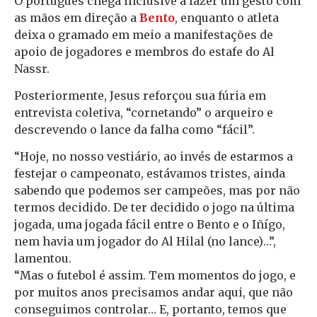
O português chega inclusive a fazer um gesto com
as mãos em direção a
Bento
, enquanto o atleta
deixa o gramado em meio a manifestações de
apoio de jogadores e membros do estafe do Al
Nassr.
Posteriormente, Jesus reforçou sua fúria em
entrevista coletiva, “cornetando” o arqueiro e
descrevendo o lance da falha como “fácil”.
“Hoje, no nosso vestiário, ao invés de estarmos a
festejar o campeonato, estávamos tristes, ainda
sabendo que podemos ser campeões, mas por não
termos decidido. De ter decidido o jogo na última
jogada, uma jogada fácil entre o Bento e o Iñígo,
nem havia um jogador do Al Hilal (no lance)…”,
lamentou.
“Mas o futebol é assim. Tem momentos do jogo, e
por muitos anos precisamos andar aqui, que não
conseguimos controlar… E, portanto, temos que