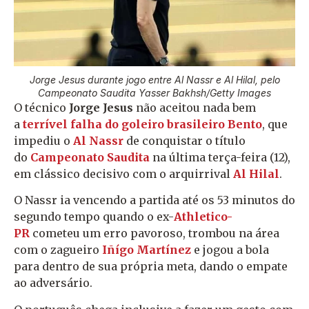
Jorge Jesus durante jogo entre Al Nassr e Al Hilal, pelo
Campeonato Saudita Yasser Bakhsh/Getty Images
O técnico
Jorge Jesus
não aceitou nada bem
a
terrível falha do goleiro brasileiro Bento
, que
impediu o
Al Nassr
de conquistar o título
do
Campeonato Saudita
na última terça-feira (12),
em clássico decisivo com o arquirrival
Al Hilal
.
O Nassr ia vencendo a partida até os 53 minutos do
segundo tempo quando o ex-
Athletico-
PR
cometeu um erro pavoroso, trombou na área
com o zagueiro
Iñígo Martínez
e jogou a bola
para dentro de sua própria meta, dando o empate
ao adversário.