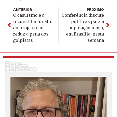
ANTERIOR
PRÓXIMO
O casuísmo e a
Conferência discute
inconstitucionalidade
políticas para a
do projeto que
população idosa,
reduz a pena dos
em Brasília, nesta
golpistas
semana
S
o
u
j