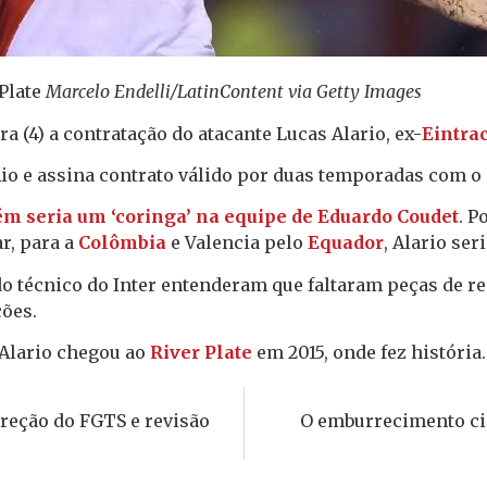
Plate
Marcelo Endelli/LatinContent via Getty Images
a (4) a contratação do atacante Lucas Alario, ex-
Eintra
Rio e assina contrato válido por duas temporadas com o
m seria um ‘coringa’ na equipe de Eduardo Coudet
. P
r, para a
Colômbia
e Valencia pelo
Equador
, Alario ser
do técnico do Inter entenderam que faltaram peças de r
ões.
 Alario chegou ao
River Plate
em 2015, onde fez história.
rreção do FGTS e revisão
O emburrecimento ci