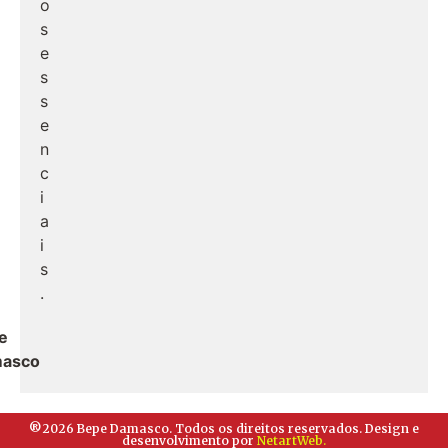
o
s
e
s
s
e
n
c
i
a
i
s
.
e
asco
®2026 Bepe Damasco. Todos os direitos reservados. Design e
desenvolvimento por
NetartWeb.