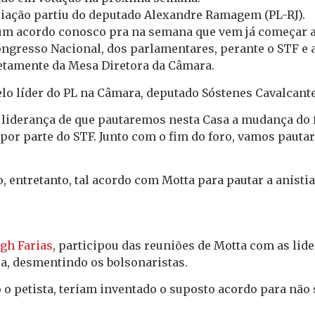
iação partiu do deputado Alexandre Ramagem (PL-RJ).
o um acordo conosco pra na semana que vem já começar a 
gresso Nacional, dos parlamentares, perante o STF e a 
retamente da Mesa Diretora da Câmara.
lo líder do PL na Câmara, deputado Sóstenes Cavalcant
derança de que pautaremos nesta Casa a mudança do fo
r parte do STF. Junto com o fim do foro, vamos pautar a 
 entretanto, tal acordo com Motta para pautar a anisti
gh Farias
, participou das reuniões de Motta com as lid
ia
, desmentindo os bolsonaristas.
 o petista, teriam inventado o suposto acordo para não