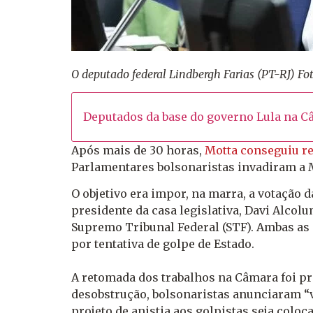
O deputado federal Lindbergh Farias (PT-RJ) F
Deputados da base do governo Lula na Câ
Após mais de 30 horas,
Motta conseguiu r
Parlamentares bolsonaristas invadiram a M
O objetivo era impor, na marra, a votação 
presidente da casa legislativa, Davi Alco
Supremo Tribunal Federal (STF). Ambas as 
por tentativa de golpe de Estado.
A retomada dos trabalhos na Câmara foi pr
desobstrução, bolsonaristas anunciaram “v
projeto de anistia aos golpistas seja col