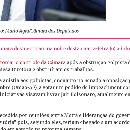
oto: Mario Agra/Câmara dos Deputados
mara desmentiram na noite desta quarta-feira (6) a in
etomar o controle da Câmara
após a obstrução golpista d
esa Diretora e obstruíram os trabalhos.
da anistia aos golpistas, enquanto no Senado a oposição
lumbre (União-AP), a votar um pedido de impeachment co
iniciativas visavam livrar Jair Bolsonaro, atualmente 
ecedida por reuniões entre Motta e lideranças do gover
itória” pois, segundo eles, teriam chegado a um acord
ocado em votação na próxima semana.