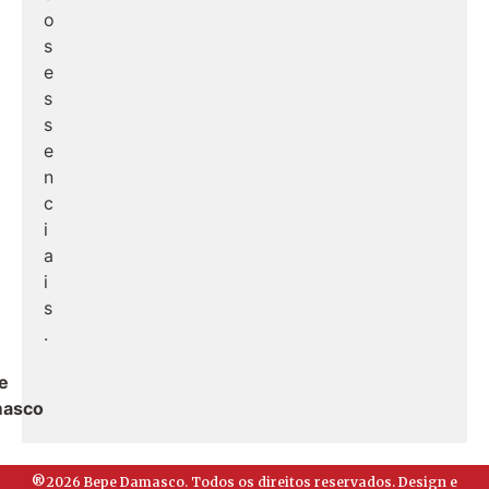
o
s
e
s
s
e
n
c
i
a
i
s
.
e
asco
®2026 Bepe Damasco. Todos os direitos reservados. Design e