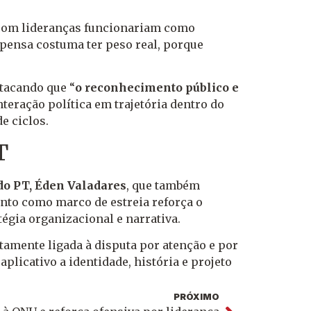
 com lideranças funcionariam como
mpensa costuma ter peso real, porque
tacando que “
o reconhecimento público e
teração política em trajetória dentro do
e ciclos.
T
do PT, Éden Valadares
, que também
ento como marco de estreia reforça o
égia organizacional e narrativa.
etamente ligada à disputa por atenção e por
licativo a identidade, história e projeto
PRÓXIMO