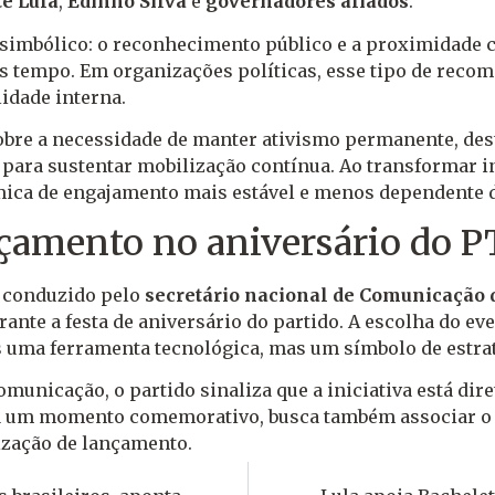
e Lula
,
Edinho Silva
e
governadores aliados
.
l simbólico: o reconhecimento público e a proximidade
is tempo. Em organizações políticas, esse tipo de reco
lidade interna.
obre a necessidade de manter ativismo permanente, des
para sustentar mobilização contínua. Ao transformar in
âmica de engajamento mais estável e menos dependente d
nçamento no aniversário do P
á conduzido pelo
secretário nacional de Comunicação 
ante a festa de aniversário do partido. A escolha do ev
as uma ferramenta tecnológica, mas um símbolo de estrat
omunicação, o partido sinaliza que a iniciativa está dir
 a um momento comemorativo, busca também associar o ap
lização de lançamento.