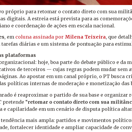
o próprio para retomar o contato direto com sua militâ
s digitais. A estreia está prevista para as comemoraçõ
iano e coordenação de ações em escala nacional.
es
, em
coluna assinada por
Milena Teixeira
, que detal
 tarefas diárias e um sistema de pontuação para estimu
as plataformas
e organizacional: hoje, boa parte do debate público e da
cativos de terceiros — cujas regras podem mudar sem avi
e páginas. Ao apostar em um canal próprio, o PT busca c
s políticas internas de moderação e monetização das b
larado é reaproximar o partido de sua base e organizar 
T pretende “
retomar o contato direto com sua militânc
 e capilaridade em um cenário de disputa política alt
ndência mais ampla: partidos e movimentos políticos 
idade, fortalecer identidade e ampliar capacidade de co