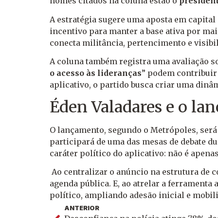
nomes citados na coluna estão o
president
A estratégia sugere uma aposta em capita
incentivo para manter a base ativa por ma
conecta militância, pertencimento e visibi
A coluna também registra uma avaliação s
o acesso às lideranças
” podem contribuir 
aplicativo, o partido busca criar uma din
Éden Valadares e o la
O lançamento, segundo o Metrópoles, ser
participará de uma das mesas de debate dur
caráter político do aplicativo: não é apen
Ao centralizar o anúncio na estrutura de c
agenda pública. E, ao atrelar a ferramenta
político, ampliando adesão inicial e mobi
ANTERIOR