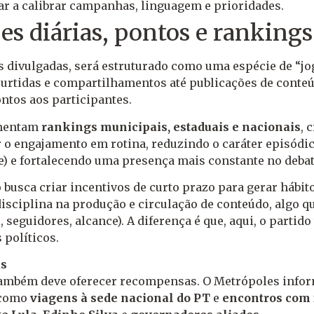
dar a calibrar campanhas, linguagem e prioridades.
s diárias, pontos e rankings
s divulgadas, será estruturado como uma espécie de “jo
curtidas e compartilhamentos até publicações de conte
ntos aos participantes.
imentam
rankings municipais, estaduais e nacionais
, 
 o engajamento em rotina, reduzindo o caráter episódi
) e fortalecendo uma presença mais constante no debat
busca criar incentivos de curto prazo para gerar hábitos
sciplina na produção e circulação de conteúdo, algo qu
seguidores, alcance). A diferença é que, aqui, o partido
 políticos.
as
 também deve oferecer recompensas. O Metrópoles info
s como
viagens à sede nacional do PT
e
encontros com f